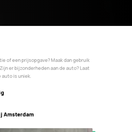
tie of een prijsopgave? Maak dan gebruik
 Zijn er bijzonderheden aan de auto? Laat
 auto is uniek.
ig
ij Amsterdam