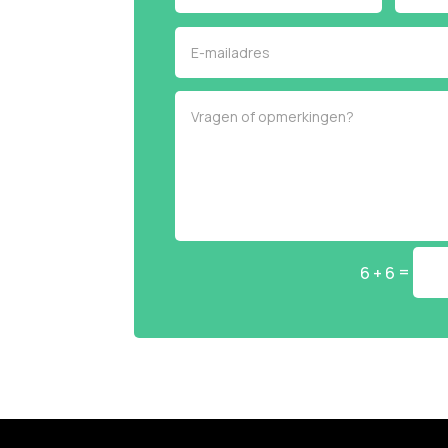
=
6 + 6