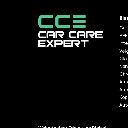
Die
Car 
PPF
Inte
Vel
Gla
Nan
Chr
Aut
Auto
Kop
Aut