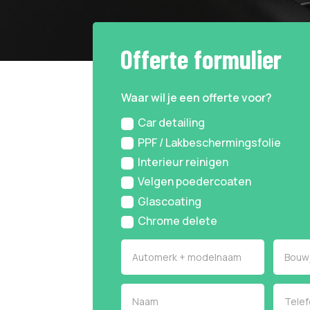
Offerte formulier
Waar wil je een offerte voor?
Car detailing
PPF / Lakbeschermingsfolie
Interieur reinigen
Velgen poedercoaten
Glascoating
Chrome delete