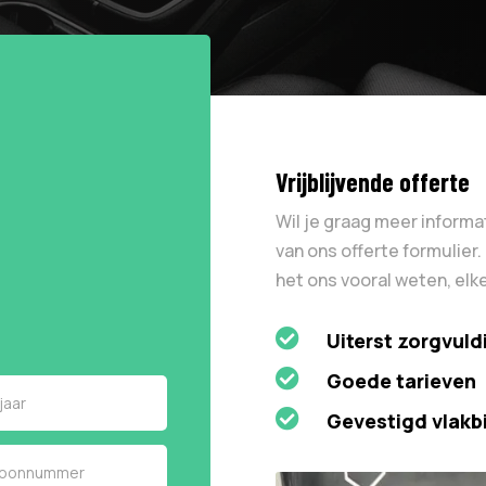
Vrijblijvende offerte
Wil je graag meer informa
van ons offerte formulier.
het ons vooral weten, elke

Uiterst zorgvuld

Goede tarieven

Gevestigd vlakb