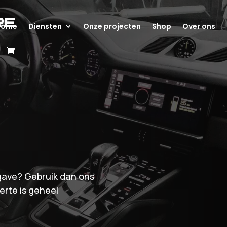
Home
Diensten
Onze projecten
Shop
Over ons
pgave? Gebruik dan ons
erte is geheel