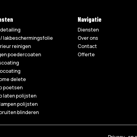
nsten
Navigatie
detailing
Diensten
 / lakbeschermingsfolie
Over ons
rieur reinigen
Contact
gen poedercoaten
Offerte
scoating
ocoating
ome delete
o poetsen
 laten polijsten
lampen polijsten
oruiten blinderen