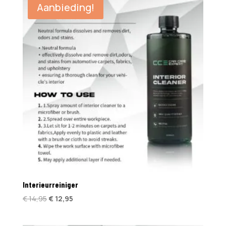
Aanbieding!
Interieurreiniger
Oorspronkelijke
Huidige
€
14,95
€
12,95
prijs
prijs
was:
is: