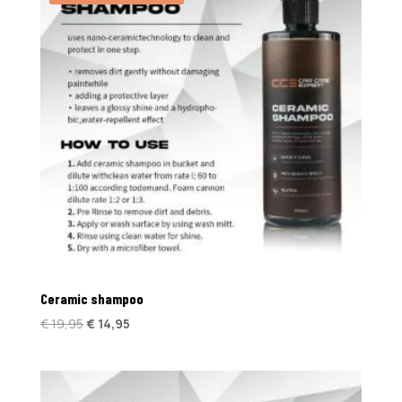
Ceramic shampoo
Oorspronkelijke
Huidige
€
19,95
€
14,95
prijs
prijs
was:
is:
€ 19,95.
€ 14,95.