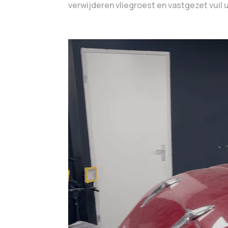
verwijderen vliegroest en vastgezet vuil 