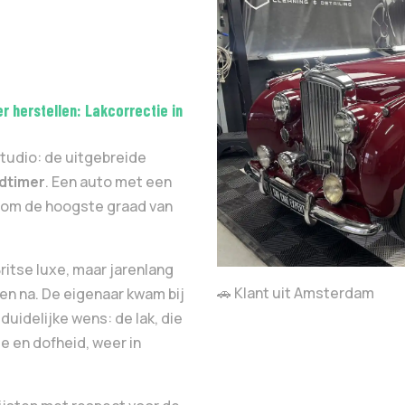
er herstellen: Lakcorrectie in
studio: de uitgebreide
ldtimer
. Een auto met een
eg om de hoogste graad van
ritse luxe, maar jarenlang
🚗 Klant uit Amsterdam
en na. De eigenaar kwam bij
uidelijke wens: de lak, die
e en dofheid, weer in