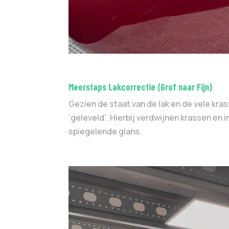
Meerstaps Lakcorrectie (Grof naar Fijn)
Gezien de staat van de lak en de vele kra
‘geleveld’. Hierbij verdwijnen krassen en
spiegelende glans.