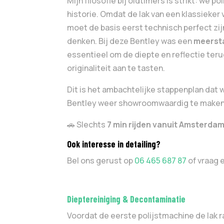
Mijn filosofie bij oldtimers is strikt: we p
historie. Omdat de lak van een klassieker 
moet de basis eerst technisch perfect zi
denken. Bij deze Bentley was een
meersta
essentieel om de diepte en reflectie teru
originaliteit aan te tasten.
Dit is het ambachtelijke stappenplan da
Bentley weer showroomwaardig te maken
🚗 Slechts
7 min rijden vanuit Amsterda
Ook interesse in detailing?
Bel ons gerust op
06 465 687 87
of vraag 
Dieptereiniging & Decontaminatie
Voordat de eerste polijstmachine de lak 