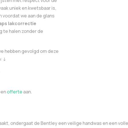
olijsten met respect voor de
vaak uniek en kwetsbaar is,
jn voordat we aan de glans
ps lakcorrectie
g te halen zonder de
t we hebben gevolgd om deze
: ↓
m
een
offerte
aan.
raakt, ondergaat de Bentley een veilige handwas en een voll