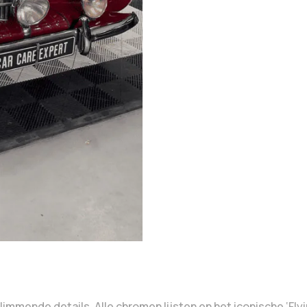
limmende details. Alle chromen lijsten en het iconische ‘Fly